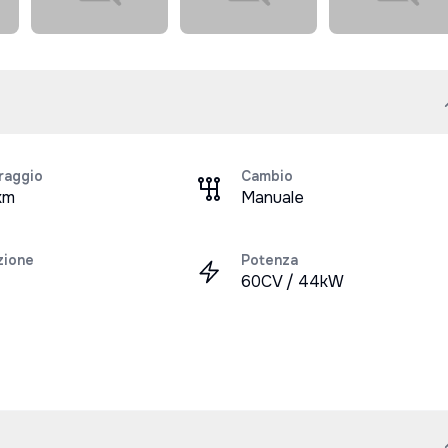
raggio
Cambio
km
Manuale
zione
Potenza
60CV / 44kW